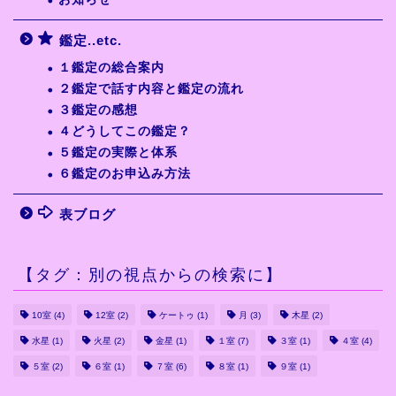
鑑定..etc.
１鑑定の総合案内
２鑑定で話す内容と鑑定の流れ
３鑑定の感想
４どうしてこの鑑定？
５鑑定の実際と体系
６鑑定のお申込み方法
表ブログ
【タグ：別の視点からの検索に】
10室
(4)
12室
(2)
ケートゥ
(1)
月
(3)
木星
(2)
水星
(1)
火星
(2)
金星
(1)
１室
(7)
３室
(1)
４室
(4)
５室
(2)
６室
(1)
７室
(6)
８室
(1)
９室
(1)