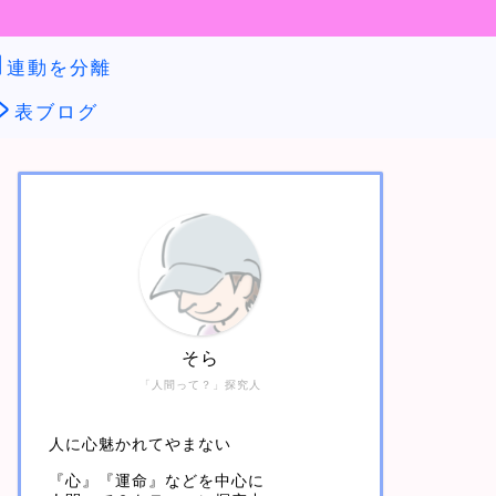
連動を分離
表ブログ
そら
「人間って？」探究人
人に心魅かれてやまない
『心』『運命』などを中心に