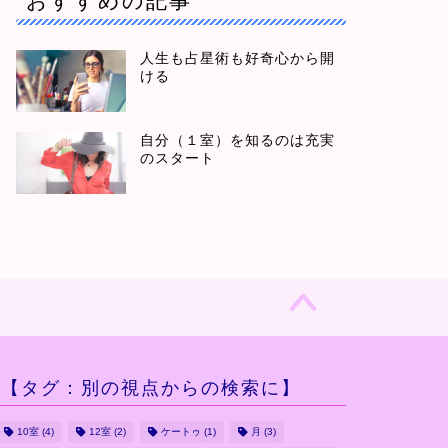
人生も占星術も好奇心から開
ける
自分（１室）を知るのは充実
のスタート
【タグ：別の視点からの検索に】
10室
(4)
12室
(2)
ケートゥ
(1)
月
(3)