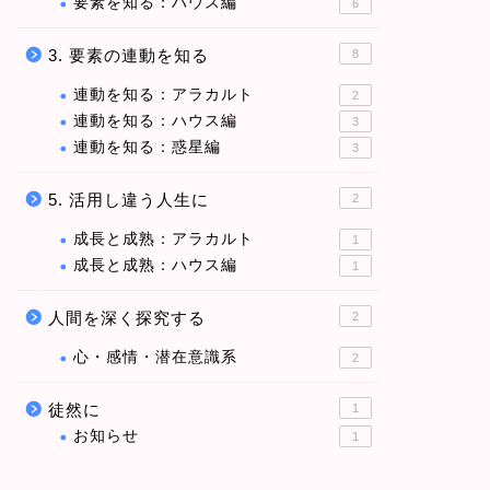
要素を知る：ハウス編
6
3. 要素の連動を知る
8
連動を知る：アラカルト
2
連動を知る：ハウス編
3
連動を知る：惑星編
3
5. 活用し違う人生に
2
成長と成熟：アラカルト
1
成長と成熟：ハウス編
1
人間を深く探究する
2
心・感情・潜在意識系
2
徒然に
1
お知らせ
1