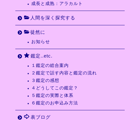
成長と成熟：アラカルト
人間を深く探究する
徒然に
お知らせ
鑑定..etc.
１鑑定の総合案内
２鑑定で話す内容と鑑定の流れ
３鑑定の感想
４どうしてこの鑑定？
５鑑定の実際と体系
６鑑定のお申込み方法
表ブログ