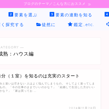
ブログのテーマ／こんな方におススメ
要素を選ぶ
要素の連動を知る
深く探究する
徒然に
鑑定..etc.
CATEGORY ―
成熟：ハウス編
自分（１室）を知るのは充実のスタート
みと迷いは尽きない 人はよく悩んでしまうもの。 そしてよく迷ってしま
もの。 「今の仕事のままでいいのかな？」 「結婚して生活した方がいい
かな？」 「家は買ってお …
2024年11月28日