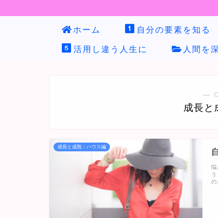
ホーム
自分の要素を知る
活用し違う人生に
人間を
― 
成長と
成長と成熟：ハウス編
悩
う
の