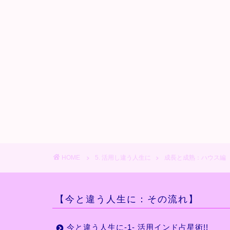
HOME
5. 活用し違う人生に
成長と成熟：ハウス編
【今と違う人生に：その流れ】
今と違う人生に-1- 活用インド占星術!!