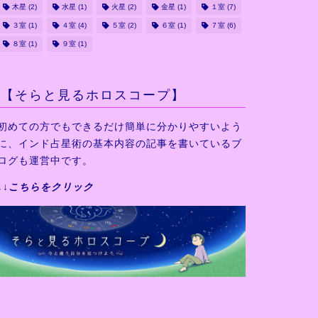
木星
(2)
水星
(1)
火星
(2)
金星
(1)
１室
(7)
３室
(1)
４室
(4)
５室
(2)
６室
(1)
７室
(6)
８室
(1)
９室
(1)
【そらと見るホロスコープ】
初めての方でもできるだけ
簡単に分かりやすいよう
に、
インド占星術の基本内容の
記事を書いているブ
ログも運営中です。
↓↓
こちらをクリック