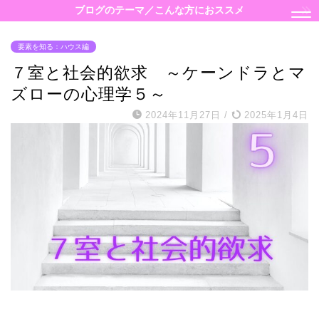
ブログのテーマ／こんな方におススメ
要素を知る：ハウス編
７室と社会的欲求 ～ケーンドラとマ
ズローの心理学５～
2024年11月27日
/
2025年1月4日