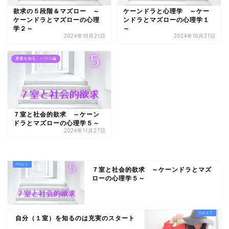
欲求の５段階＆マズロー ～
ケーンドラと心理学 ～ケー
ケーンドラとマズローの心理
ンドラとマズローの心理学１
学２～
～
2024年10月21日
2024年10月21日
要素を知る：ハウス編
７室と社会的欲求 ～ケーン
ドラとマズローの心理学５～
2024年11月27日
７室と社会的欲求 ～ケーンドラとマズ
ローの心理学５～
自分（１室）を知るのは充実のスタート