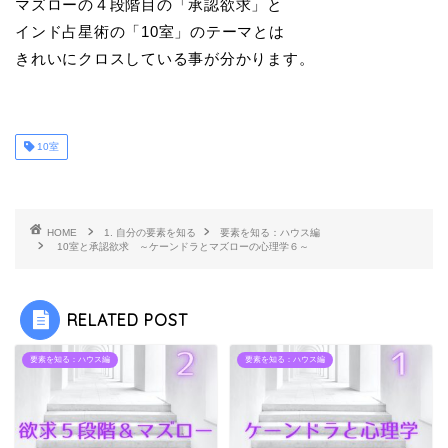
マズローの４段階目の「承認欲求」と
インド占星術の「10室」のテーマとは
きれいにクロスしている事が分かります。
10室
HOME
1. 自分の要素を知る
要素を知る：ハウス編
10室と承認欲求 ～ケーンドラとマズローの心理学６～
RELATED POST
要素を知る：ハウス編
要素を知る：ハウス編