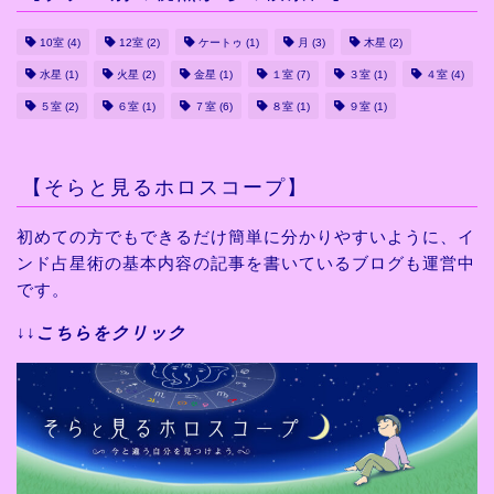
10室
(4)
12室
(2)
ケートゥ
(1)
月
(3)
木星
(2)
水星
(1)
火星
(2)
金星
(1)
１室
(7)
３室
(1)
４室
(4)
５室
(2)
６室
(1)
７室
(6)
８室
(1)
９室
(1)
【そらと見るホロスコープ】
初めての方でもできるだけ
簡単に分かりやすいように、
イ
ンド占星術の基本内容の
記事を書いているブログも運営中
です。
↓↓
こちらをクリック